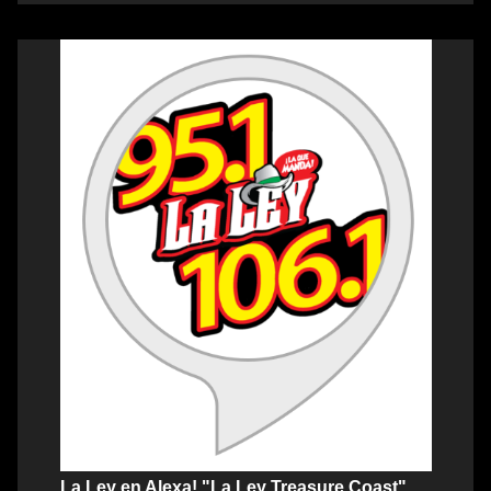
La Ley en Alexa! "La Ley Treasure Coast"