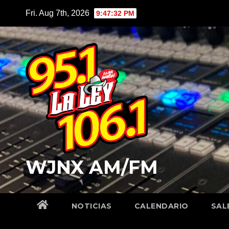
Skip
Fri. Aug 7th, 2026
9:47:33 PM
to
content
WJNX AM/FM
NOTICIAS
CALENDARIO
SAL