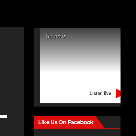
On now
Listen live
e
Like Us On Facebook
/Down
row