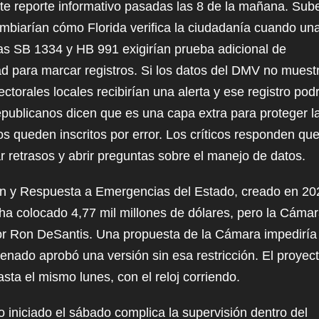
te reporte informativo pasadas las 8 de la mañana. Sube
ke
mbiarían cómo Florida verifica la ciudadanía cuando un
to
tas SB 1334 y HB 991 exigirían prueba adicional de
inc
ad para marcar registros. Si los datos del DMV no muest
or
ctorales locales recibirían una alerta y ese registro pod
de
epublicanos dicen que es una capa extra para proteger l
vol
os queden inscritos por error. Los críticos responden qu
r retrasos y abrir preguntas sobre el manejo de datos.
ón y Respuesta a Emergencias del Estado, creado en 20
 ha colocado 4,77 mil millones de dólares, pero la Cámar
or Ron DeSantis. Una propuesta de la Cámara impediría
Senado aprobó una versión sin esa restricción. El proyec
sta el mismo lunes, con el reloj corriendo.
rno iniciado el sábado complica la supervisión dentro del