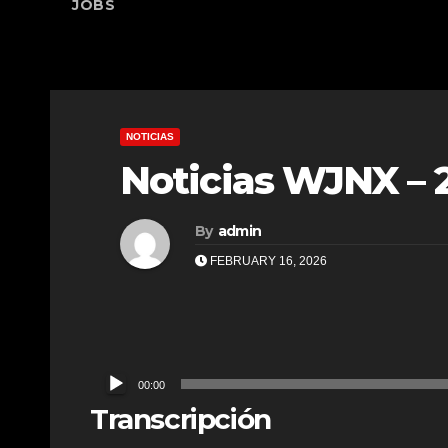
JOBS
NOTICIAS
Noticias WJNX – 
By
admin
FEBRUARY 16, 2026
Audio
00:00
Player
Transcripción