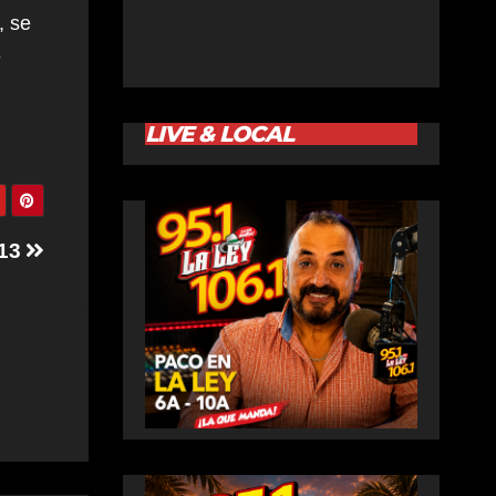
, se
e
LIVE & LOCAL
-13