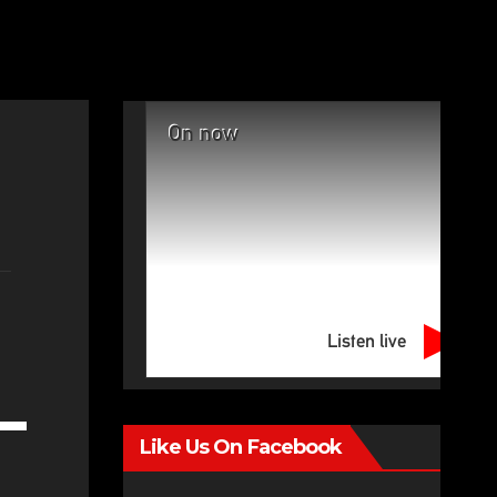
On now
Listen live
e
Like Us On Facebook
/Down
row