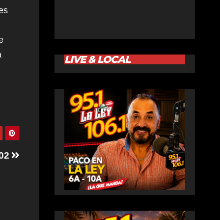
es
e
a
LIVE & LOCAL
-02