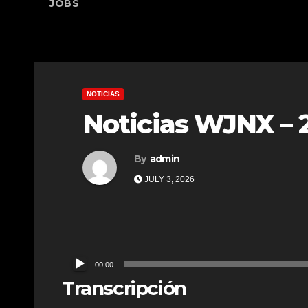
JOBS
NOTICIAS
Noticias WJNX – 
By
admin
JULY 3, 2026
Audio
00:00
Player
Transcripción