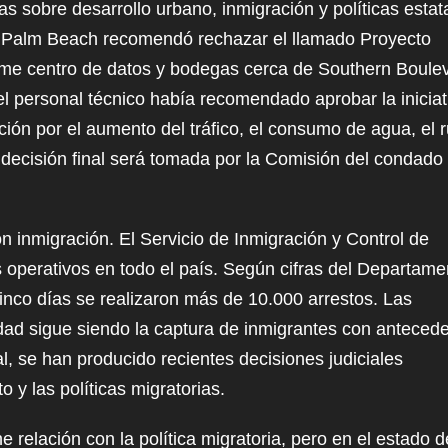
s sobre desarrollo urbano, inmigración y políticas estat
ke
e Palm Beach recomendó rechazar el llamado Proyecto
to
rme centro de datos y bodegas cerca de Southern Boule
inc
l personal técnico había recomendado aprobar la iniciat
or
ón por el aumento del tráfico, el consumo de agua, el r
de
 decisión final será tomada por la Comisión del condado
vol
 inmigración. El Servicio de Inmigración y Control de
 operativos en todo el país. Según cifras del Departame
inco días se realizaron más de 10.000 arrestos. Las
idad sigue siendo la captura de inmigrantes con anteced
l, se han producido recientes decisiones judiciales
 y las políticas migratorias.
 relación con la política migratoria, pero en el estado d