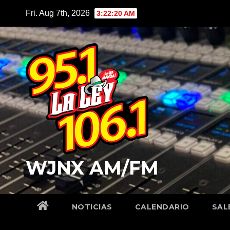
Skip
Fri. Aug 7th, 2026
3:22:21 AM
to
content
WJNX AM/FM
NOTICIAS
CALENDARIO
SAL