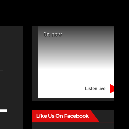
On now
Listen live
e
Like Us On Facebook
/Down
row