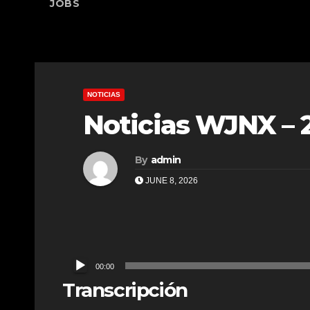
JOBS
NOTICIAS
Noticias WJNX – 
By
admin
JUNE 8, 2026
Audio
00:00
Player
Transcripción