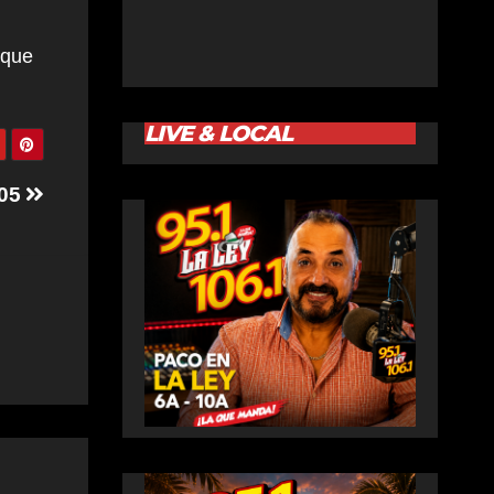
nque
LIVE & LOCAL
-05