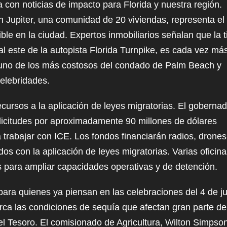
con noticias de impacto para Florida y nuestra región.
ke
 Jupiter, una comunidad de 20 viviendas, representa el
to
le en la ciudad. Expertos inmobiliarios señalan que la t
inc
l este de la autopista Florida Turnpike, es cada vez má
or
 uno de los más costosos del condado de Palm Beach y
de
celebridades.
vol
ecursos a la aplicación de leyes migratorias. El goberna
olicitudes por aproximadamente 90 millones de dólares
 trabajar con ICE. Los fondos financiarán radios, drones
dos con la aplicación de leyes migratorias. Varias oficin
es para ampliar capacidades operativas y de detención.
ara quienes ya piensan en las celebraciones del 4 de jul
rca las condiciones de sequía que afectan gran parte de
l Tesoro. El comisionado de Agricultura, Wilton Simpson