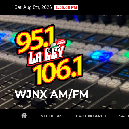
Skip
Sat. Aug 8th, 2026
1:56:09 PM
to
content
WJNX AM/FM
NOTICIAS
CALENDARIO
SAL