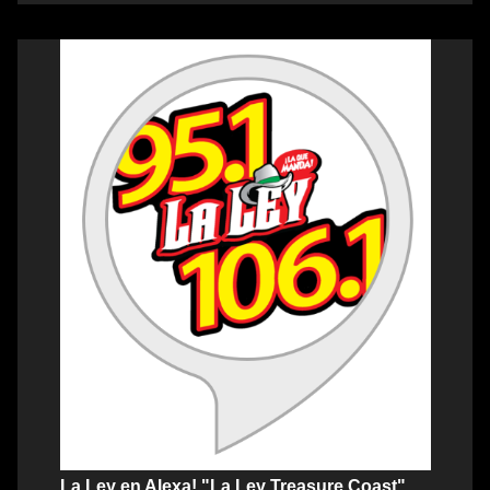
La Ley en Alexa! "La Ley Treasure Coast"